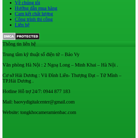
Về chúng tôi
Hướng dẫn mua hàng
Cam kết chất lượng
Công trình thi công
Liên hệ
Thông tin liên hệ
Trung tâm kỹ thuật số điện tử – Bảo Vy
Văn phòng Hà Nội : 2 Ngoạ Long – Minh Khai – Hà Nội .
Cơ sở Hải Dương : Vũ Đình Liên- Thượng Đạt – Tứ Mình –
TP.Hải Dương .
Hotline Hỗ trợ 24/7: 0944 877 183
Mail: baovydigitalcenter@gmail.com
Website: tongkhocameramienbac.com