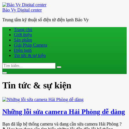
Bảo Vy Digital center
Trung tâm kỹ thuật số điện tử điện lạnh Bảo Vy
Trang chủ
Giới thiệu
Sản phẩm
Giải Pháp Camera
Điện lạnh
Tin tức & sự kiện
Search
Search
for:
Toggle
navigation
Tin tức & sự kiện
Những lỗi sửa camera Hải Phòng dễ dàng
Bạn đã lắp hệ thống camera và đang cần sửa camera Hải Phòng ?