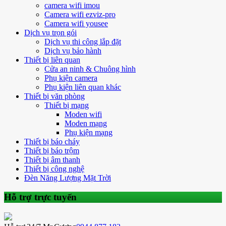
camera wifi imou
Camera wifi ezviz-pro
Camera wifi yousee
Dịch vụ trọn gói
Dịch vụ thi công lắp đặt
Dịch vụ bảo hành
Thiết bị liên quan
Cửa an ninh & Chuông hình
Phụ kiện camera
Phụ kiện liên quan khác
Thiết bị văn phòng
Thiết bị mạng
Moden wifi
Moden mạng
Phụ kiện mạng
Thiết bị báo cháy
Thiết bị báo trộm
Thiết bị âm thanh
Thiết bị công nghệ
Đèn Năng Lượng Mặt Trời
Hỗ trợ trực tuyến