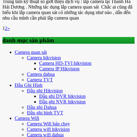
Trung tâm kỹ thuật số giới thiệu dịch vụ : lắp camera tại Thanh Hà
Hải Dương . Những tác dụng lắp camera quan sát Chắc ai cũng đã
hiểu khi lắp camera quan sát có những tác dụng như nào , dẫn đến
nhu cầu mình cần phải lắp camera quan
1
2
»
danh mục sản phẩm
Camera quan sát
Camera hikvision
Camera HD-TVI hikvision
Camera IP Hikvision
Camera dahua
Camera TVT
Đầu Ghi Hình
Đầu ghi Hikvision
Đầu ghi DVR hikvision
Đầu ghi NVR hikvision
Đầu ghi Dahua
Đầu ghi hình TVT
Camera Wifi
Camera Wifi bán chạy
Camera wifi hikvision
Camera wifi dahua