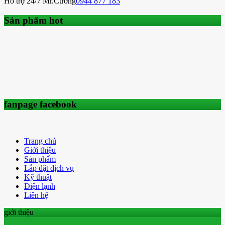
Hỗ trợ 24/7 Mr.Cương
0944 877 183
Sản phẩm hot
fanpage facebook
Trang chủ
Giới thiệu
Sản phẩm
Lắp đặt dịch vụ
Kỹ thuật
Điện lạnh
Liên hệ
giới thiệu