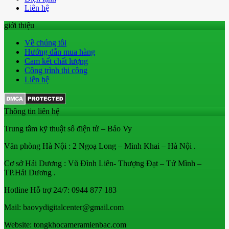
Liên hệ
giới thiệu
Về chúng tôi
Hướng dẫn mua hàng
Cam kết chất lượng
Công trình thi công
Liên hệ
Thông tin liên hệ
Trung tâm kỹ thuật số điện tử – Bảo Vy
Văn phòng Hà Nội : 2 Ngoạ Long – Minh Khai – Hà Nội .
Cơ sở Hải Dương : Vũ Đình Liên- Thượng Đạt – Tứ Mình –
TP.Hải Dương .
Hotline Hỗ trợ 24/7: 0944 877 183
Mail: baovydigitalcenter@gmail.com
Website: tongkhocameramienbac.com