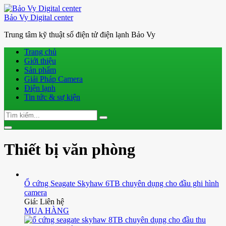
Bảo Vy Digital center
Trung tâm kỹ thuật số điện tử điện lạnh Bảo Vy
Trang chủ
Giới thiệu
Sản phẩm
Giải Pháp Camera
Điện lạnh
Tin tức & sự kiện
Search
Search
for:
Toggle
navigation
Thiết bị văn phòng
Ổ cứng Seagate Skyhaw 6TB chuyên dụng cho đầu ghi hình
camera
Giá: Liên hệ
MUA HÀNG