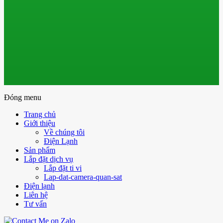
Đóng menu
Trang chủ
Giới thiệu
Về chúng tôi
Điện Lạnh
Sản phẩm
Lắp đặt dịch vụ
Lắp đặt ti vi
Lap-dat-camera-quan-sat
Điện lạnh
Liên hệ
Tư vấn