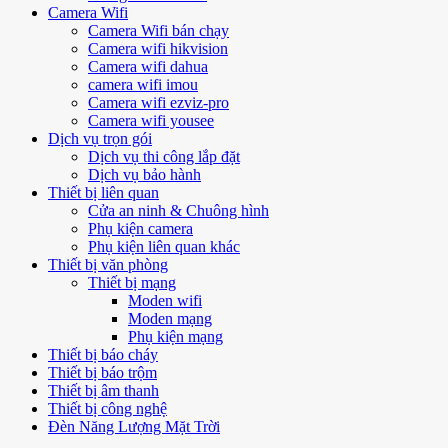
Camera Wifi
Camera Wifi bán chạy
Camera wifi hikvision
Camera wifi dahua
camera wifi imou
Camera wifi ezviz-pro
Camera wifi yousee
Dịch vụ trọn gói
Dịch vụ thi công lắp đặt
Dịch vụ bảo hành
Thiết bị liên quan
Cửa an ninh & Chuông hình
Phụ kiện camera
Phụ kiện liên quan khác
Thiết bị văn phòng
Thiết bị mạng
Moden wifi
Moden mạng
Phụ kiện mạng
Thiết bị báo cháy
Thiết bị báo trộm
Thiết bị âm thanh
Thiết bị công nghệ
Đèn Năng Lượng Mặt Trời