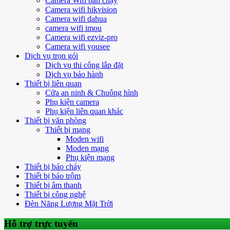
Camera Wifi bán chạy
Camera wifi hikvision
Camera wifi dahua
camera wifi imou
Camera wifi ezviz-pro
Camera wifi yousee
Dịch vụ trọn gói
Dịch vụ thi công lắp đặt
Dịch vụ bảo hành
Thiết bị liên quan
Cửa an ninh & Chuông hình
Phụ kiện camera
Phụ kiện liên quan khác
Thiết bị văn phòng
Thiết bị mạng
Moden wifi
Moden mạng
Phụ kiện mạng
Thiết bị báo cháy
Thiết bị báo trộm
Thiết bị âm thanh
Thiết bị công nghệ
Đèn Năng Lượng Mặt Trời
Hỗ trợ trực tuyến