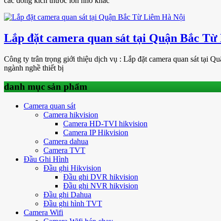
các dòng kích thước lớn nhỏ khác
Lắp đặt camera quan sát tại Quận Bắc Từ
Công ty trân trọng giới thiệu dịch vụ : Lắp đặt camera quan sát tại
ngành nghề thiết bị
danh mục sản phẩm
Camera quan sát
Camera hikvision
Camera HD-TVI hikvision
Camera IP Hikvision
Camera dahua
Camera TVT
Đầu Ghi Hình
Đầu ghi Hikvision
Đầu ghi DVR hikvision
Đầu ghi NVR hikvision
Đầu ghi Dahua
Đầu ghi hình TVT
Camera Wifi