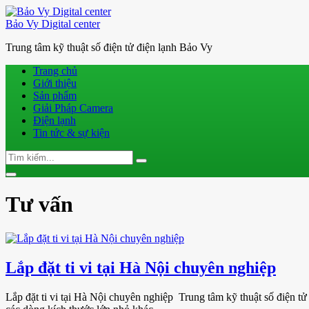
Bảo Vy Digital center
Trung tâm kỹ thuật số điện tử điện lạnh Bảo Vy
Trang chủ
Giới thiệu
Sản phẩm
Giải Pháp Camera
Điện lạnh
Tin tức & sự kiện
Search
Search
for:
Toggle
navigation
Tư vấn
Lắp đặt ti vi tại Hà Nội chuyên nghiệp
Lắp đặt ti vi tại Hà Nội chuyên nghiệp Trung tâm kỹ thuật số điện 