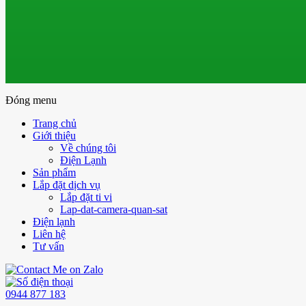
Đóng menu
Trang chủ
Giới thiệu
Về chúng tôi
Điện Lạnh
Sản phẩm
Lắp đặt dịch vụ
Lắp đặt ti vi
Lap-dat-camera-quan-sat
Điện lạnh
Liên hệ
Tư vấn
0944 877 183