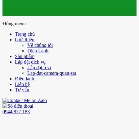
Đóng menu
Trang chủ
Giới thiệu
Về chúng tôi
Điện Lạnh
Sản phẩm
Lắp đặt dịch vụ
Lắp đặt ti vi
Lap-dat-camera-quan-sat
Điện lạnh
Liên hệ
Tư vấn
0944 877 183