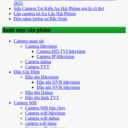
2025
Sửa Camera Tại Kiến An Hải Phòng gọi là có thợ
Lắp camera tại An Lão Hải Phòng
Đèn năng lượng tại Bắc Ninh
danh mục sản phẩm
Camera quan sát
Camera hikvision
Camera HD-TVI hikvision
Camera IP Hikvision
Camera dahua
Camera TVT
Đầu Ghi Hình
Đầu ghi Hikvision
Đầu ghi DVR hikvision
Đầu ghi NVR hikvision
Đầu ghi Dahua
Đầu ghi hình TVT
Camera Wifi
Camera Wifi bán chạy
Camera wifi hikvision
Camera wifi dahua
camera wifi imou