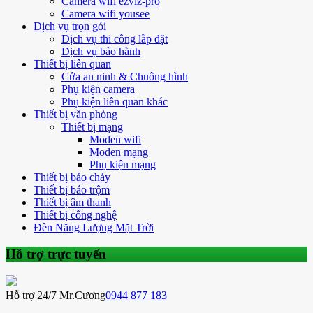
Camera wifi ezviz-pro
Camera wifi yousee
Dịch vụ trọn gói
Dịch vụ thi công lắp đặt
Dịch vụ bảo hành
Thiết bị liên quan
Cửa an ninh & Chuông hình
Phụ kiện camera
Phụ kiện liên quan khác
Thiết bị văn phòng
Thiết bị mạng
Moden wifi
Moden mạng
Phụ kiện mạng
Thiết bị báo cháy
Thiết bị báo trộm
Thiết bị âm thanh
Thiết bị công nghệ
Đèn Năng Lượng Mặt Trời
Hỗ trợ trực tuyến
Hỗ trợ 24/7 Mr.Cương
0944 877 183