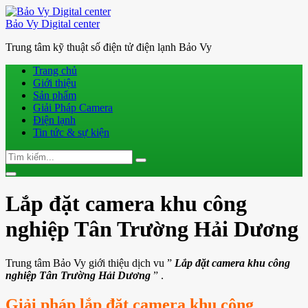
Bảo Vy Digital center
Trung tâm kỹ thuật số điện tử điện lạnh Bảo Vy
Trang chủ
Giới thiệu
Sản phẩm
Giải Pháp Camera
Điện lạnh
Tin tức & sự kiện
Search
Search
for:
Toggle
navigation
Lắp đặt camera khu công
nghiệp Tân Trường Hải Dương
Trung tâm Bảo Vy giới thiệu dịch vu ”
Lắp đặt camera khu công
nghiệp Tân Trường Hải Dương
” .
Giải pháp lắp đặt camera khu công