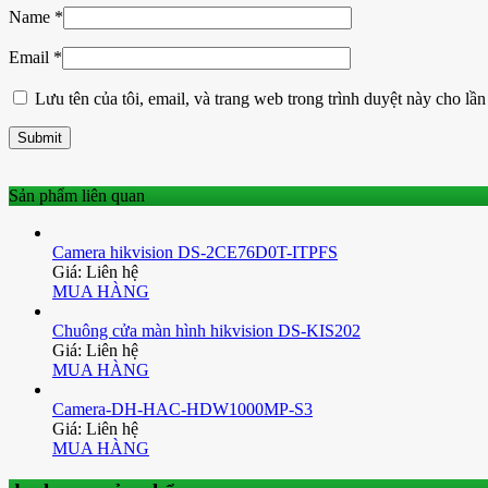
Name
*
Email
*
Lưu tên của tôi, email, và trang web trong trình duyệt này cho lần 
Sản phẩm liên quan
Camera hikvision DS-2CE76D0T-ITPFS
Giá: Liên hệ
MUA HÀNG
Chuông cửa màn hình hikvision DS-KIS202
Giá: Liên hệ
MUA HÀNG
Camera-DH-HAC-HDW1000MP-S3
Giá: Liên hệ
MUA HÀNG