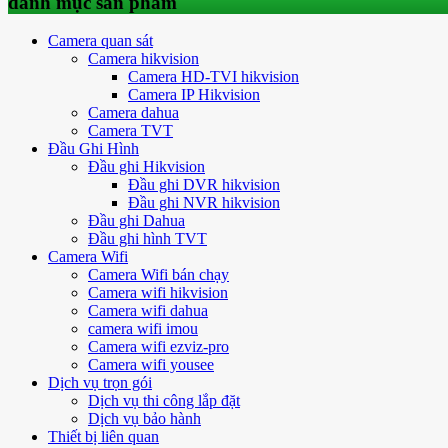
danh mục sản phẩm
Camera quan sát
Camera hikvision
Camera HD-TVI hikvision
Camera IP Hikvision
Camera dahua
Camera TVT
Đầu Ghi Hình
Đầu ghi Hikvision
Đầu ghi DVR hikvision
Đầu ghi NVR hikvision
Đầu ghi Dahua
Đầu ghi hình TVT
Camera Wifi
Camera Wifi bán chạy
Camera wifi hikvision
Camera wifi dahua
camera wifi imou
Camera wifi ezviz-pro
Camera wifi yousee
Dịch vụ trọn gói
Dịch vụ thi công lắp đặt
Dịch vụ bảo hành
Thiết bị liên quan