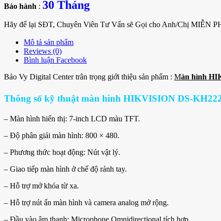
30 Tháng
Bảo hành
:
Hãy để lại SĐT, Chuyên Viên Tư Vấn sẽ Gọi cho Anh/Chị MIỄN P
Mô tả sản phẩm
Reviews (0)
Bình luận Facebook
Bảo Vy Digital Center trân trọng giới thiệu sản phẩm :
M
àn hình H
Thông số kỹ thuật màn hình HIKVISION DS-KH222
– Màn hình hiển thị: 7-inch LCD màu TFT.
– Độ phân giải màn hình: 800 × 480.
– Phương thức hoạt động: Nút vật lý.
– Giao tiếp màn hình ở chế độ rảnh tay.
– Hỗ trợ mở khóa từ xa.
– Hỗ trợ nút ấn màn hình và camera analog mở rộng.
– Đầu vào âm thanh: Microphone Omnidirectional tích hợp.