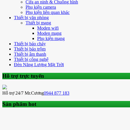
Cửa an ninh & Chuông hình
Phụ kiện camera
Phụ kiện liên quan khác
Thiết bị văn phòng
Thiết bị mạng
Moden wifi
Moden mạng
Phụ kiện mạng
Thiết bị báo cháy
Thiết bị báo trộm
Thiết bị âm thanh
Thiết bị công nghệ
Đèn Năng Lượng Mặt Trời
Hỗ trợ trực tuyến
Hỗ trợ 24/7 Mr.Cương
0944 877 183
Sản phẩm hot