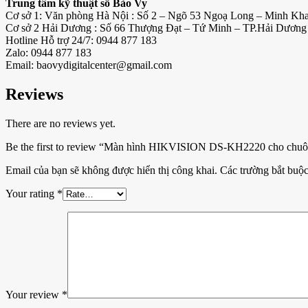
Trung tâm kỹ thuật số Bảo Vy
Cơ sở 1: Văn phòng Hà Nội : Số 2 – Ngõ 53 Ngoạ Long – Minh Kha
Cơ sở 2 Hải Dương : Số 66 Thượng Đạt – Tứ Minh – TP.Hải Dương 
Hotline Hỗ trợ 24/7: 0944 877 183
Zalo: 0944 877 183
Email: baovydigitalcenter@gmail.com
Reviews
There are no reviews yet.
Be the first to review “Màn hình HIKVISION DS-KH2220 cho chuô
Email của bạn sẽ không được hiển thị công khai.
Các trường bắt buộ
Your rating
*
Your review
*