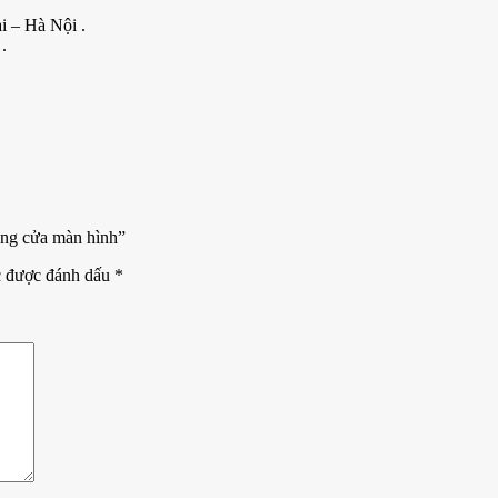
i – Hà Nội .
.
ng cửa màn hình”
c được đánh dấu
*