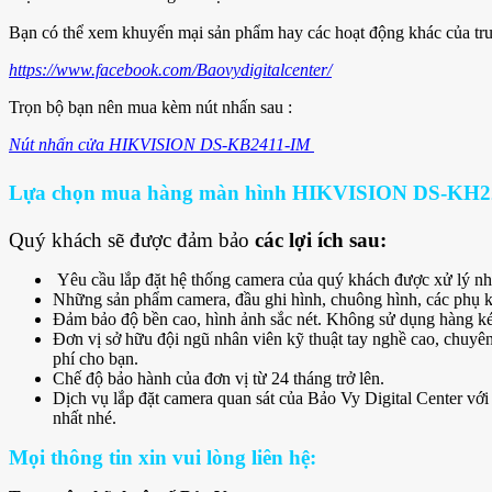
Bạn có thể xem khuyến mại sản phẩm hay các hoạt động khác của tru
https://www.facebook.com/Baovydigitalcenter/
Trọn bộ bạn nên mua kèm nút nhấn sau :
Nút nhấn cửa HIKVISION DS-KB2411-IM
Lựa chọn mua hàng màn hình HIKVISION DS-KH2220
Quý khách sẽ được đảm bảo
các lợi ích sau:
Yêu cầu lắp đặt hệ thống camera của quý khách được xử lý nh
Những sản phẩm camera, đầu ghi hình, chuông hình, các phụ k
Đảm bảo độ bền cao, hình ảnh sắc nét. Không sử dụng hàng ké
Đơn vị sở hữu đội ngũ nhân viên kỹ thuật tay nghề cao, chuyên
phí cho bạn.
Chế độ bảo hành của đơn vị từ 24 tháng trở lên.
Dịch vụ lắp đặt camera quan sát của Bảo Vy Digital Center với
nhất nhé.
Mọi thông tin xin vui lòng liên hệ: