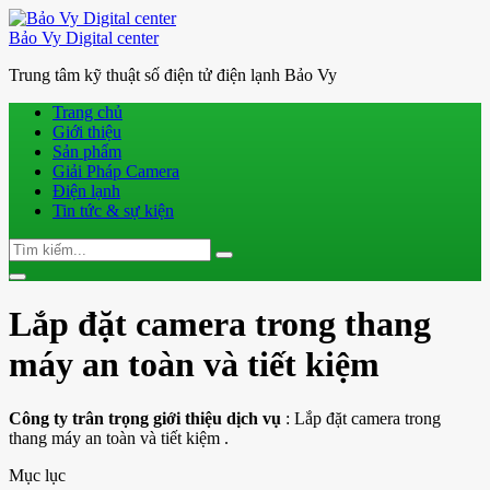
Bảo Vy Digital center
Trung tâm kỹ thuật số điện tử điện lạnh Bảo Vy
Trang chủ
Giới thiệu
Sản phẩm
Giải Pháp Camera
Điện lạnh
Tin tức & sự kiện
Search
Search
for:
Toggle
navigation
Lắp đặt camera trong thang
máy an toàn và tiết kiệm
Công ty trân trọng giới thiệu
dịch vụ
: Lắp đặt camera trong
thang máy an toàn và tiết kiệm .
Mục lục