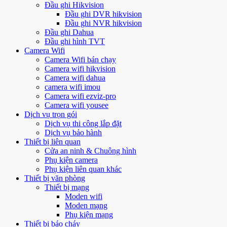
Đầu ghi Hikvision
Đầu ghi DVR hikvision
Đầu ghi NVR hikvision
Đầu ghi Dahua
Đầu ghi hình TVT
Camera Wifi
Camera Wifi bán chạy
Camera wifi hikvision
Camera wifi dahua
camera wifi imou
Camera wifi ezviz-pro
Camera wifi yousee
Dịch vụ trọn gói
Dịch vụ thi công lắp đặt
Dịch vụ bảo hành
Thiết bị liên quan
Cửa an ninh & Chuông hình
Phụ kiện camera
Phụ kiện liên quan khác
Thiết bị văn phòng
Thiết bị mạng
Moden wifi
Moden mạng
Phụ kiện mạng
Thiết bị báo cháy