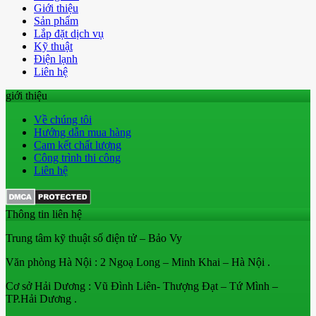
Giới thiệu
Sản phẩm
Lắp đặt dịch vụ
Kỹ thuật
Điện lạnh
Liên hệ
giới thiệu
Về chúng tôi
Hướng dẫn mua hàng
Cam kết chất lượng
Công trình thi công
Liên hệ
Thông tin liên hệ
Trung tâm kỹ thuật số điện tử – Bảo Vy
Văn phòng Hà Nội : 2 Ngoạ Long – Minh Khai – Hà Nội .
Cơ sở Hải Dương : Vũ Đình Liên- Thượng Đạt – Tứ Mình –
TP.Hải Dương .