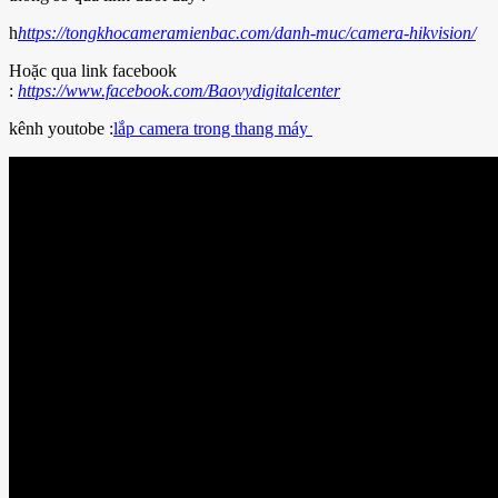
h
https://tongkhocameramienbac.com/danh-muc/camera-hikvision/
Hoặc qua link facebook
:
https://www.facebook.com/Baovydigitalcenter
kênh youtobe :
lắp camera trong thang máy