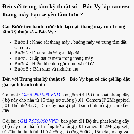
Đến với trung tâm kỹ thuật số – Bảo Vy lắp camera
thang máy bạn sẽ yên tâm hơn ?
Các Bước tiến hành trước khi lắp đặt thang máy của Trung
tâm kỹ thuật số – Bảo Vy :
Bước 1 : Khảo sát thang máy , buồng máy và trung tâm đặt
camera .
Bước 2 : Đưa ra phương án lắp đặt .
Bước 3 : Lắp đặt camera trong thang máy .
Bước 4 : Hiển thị chỉnh góc nhìn và cài đặt .
Bước 5 : Bàn giao và nghiệm thu .
Đến với Trung tâm kỹ thuật số – Bảo Vy bạn có các gói lắp đặt
giá cạnh tranh nhất :
Gói một :
G
iá 5.250.000 VNĐ
bao gồm :01 Bộ thu phát không dây
( bộ này cho nhà từ 15 tầng trở xuống ) ,01 Camera IP 2Megapixel
, 01 Thẻ nhở 32G , 15m dây mạng ( phát sinh tính riêng ) 15m dây
điện .
Gói hai :
Giá 7.950.000 VNĐ
bao gồm :01 Bộ thu phát không dây
( bộ này cho nhà từ 15 tầng trở xuống ), 01 camera IP 2Megapixel ,
01 đầu thu hình full HD 4 cổng , ổ cứng 500G , 15m day mạng và