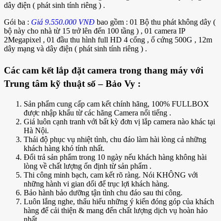
dây điện ( phát sinh tính riêng ) .
Gói ba :
G
iá 9.550.000 VNĐ
bao gồm : 01 Bộ thu phát không dây (
bộ này cho nhà từ 15 trở lên đến 100 tầng ) , 01 camera IP
2Megapixel , 01 đầu thu hình full HD 4 cổng , ổ cứng 500G , 12m
dây mạng và dây điện ( phát sinh tính riêng ) .
Các cam kết lắp đặt camera trong thang máy với
Trung tâm kỹ thuật số – Bảo Vy :
Sản phẩm cung cấp cam kết chính hãng, 100% FULLBOX
được nhập khẩu từ các hãng Camera nổi tiếng .
Giá luôn cạnh tranh với bất kỳ đơn vị lắp camera nào khác tại
Hà Nội.
Thái độ phục vụ nhiệt tình, chu đáo làm hài lòng cả những
khách hàng khó tính nhất.
Đổi trả sản phẩm trong 10 ngày nếu khách hàng không hài
lòng về chất lượng ổn định từ sản phẩm .
Thi công minh bạch, cam kết rõ ràng. Nói KHÔNG với
những hành vi gian dối để trục lợi khách hàng.
Bảo hành bảo dưỡng tận tình chu đáo sau thi công.
Luôn lắng nghe, thấu hiểu những ý kiến đóng góp của khách
hàng để cải thiện & mang đến chất lượng dịch vụ hoàn hảo
nhất .