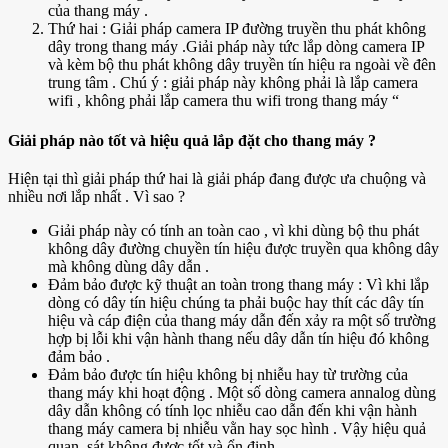
của thang máy .
Thứ hai : Giải pháp camera IP đường truyền thu phát không
dây trong thang máy .Giải pháp này tức lắp dòng camera IP
và kèm bộ thu phát không dây truyền tín hiệu ra ngoài về đên
trung tâm . Chú ý : giải pháp này không phải là lắp camera
wifi , không phải lắp camera thu wifi trong thang máy “
Giải pháp nào tốt và hiệu quả lắp đặt cho thang máy ?
Hiện tại thì giải pháp thứ hai là giải pháp đang được ưa chuộng và
nhiều nơi lắp nhất . Vì sao ?
Giải pháp này có tính an toàn cao , vì khi dùng bộ thu phát
không dây đường chuyền tín hiệu được truyền qua không dây
mà không dùng dây dẫn .
Đảm bảo được kỹ thuật an toàn trong thang máy : Vì khi lắp
dòng có dây tín hiệu chúng ta phải buộc hay thít các dây tín
hiệu và cáp điện của thang máy dẫn đến xảy ra một số trường
hợp bị lỗi khi vận hành thang nếu dây dẫn tín hiệu đó không
đảm bảo .
Đảm bảo được tín hiệu không bị nhiễu hay từ trường của
thang máy khi hoạt động . Một số dòng camera annalog dùng
dây dẫn không có tính lọc nhiễu cao dẫn đến khi vận hành
thang máy camera bị nhiễu vằn hay sọc hình . Vậy hiệu quả
quan sát không được tốt và ổn định .