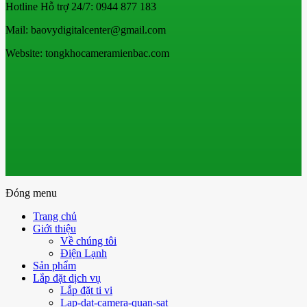
Hotline Hỗ trợ 24/7: 0944 877 183
Mail: baovydigitalcenter@gmail.com
Website: tongkhocameramienbac.com
Đóng menu
Trang chủ
Giới thiệu
Về chúng tôi
Điện Lạnh
Sản phẩm
Lắp đặt dịch vụ
Lắp đặt ti vi
Lap-dat-camera-quan-sat