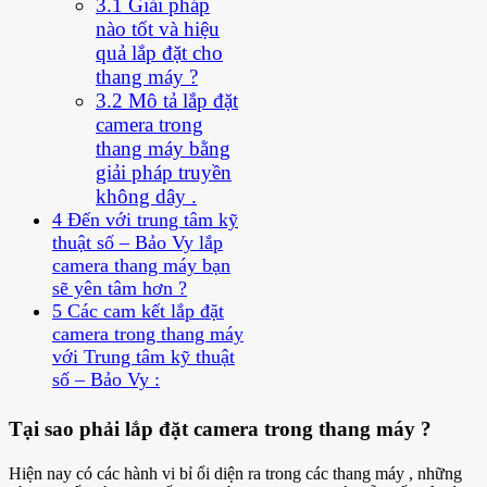
3.1
Giải pháp
nào tốt và hiệu
quả lắp đặt cho
thang máy ?
3.2
Mô tả lắp đặt
camera trong
thang máy bằng
giải pháp truyền
không dây .
4
Đến với trung tâm kỹ
thuật số – Bảo Vy lắp
camera thang máy bạn
sẽ yên tâm hơn ?
5
Các cam kết lắp đặt
camera trong thang máy
với Trung tâm kỹ thuật
số – Bảo Vy :
Tại sao phải lắp đặt camera trong thang máy ?
Hiện nay có các hành vi bỉ ổi diện ra trong các thang máy , những