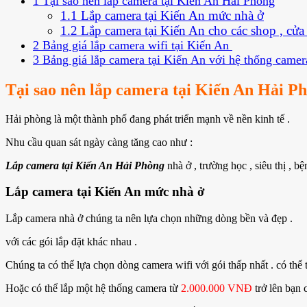
1
Tại sao nên lắp camera tại Kiến An Hải Phòng
1.1
Lắp camera tại Kiến An mức nhà ở
1.2
Lắp camera tại Kiến An cho các shop , cửa
2
Bảng giá lắp camera wifi tại Kiến An
3
Bảng giá lắp camera tại Kiến An với hệ thống camer
Tại sao nên lắp camera tại Kiến An Hải P
Hải phòng là một thành phố đang phát triển mạnh về nền kinh tế .
Nhu cầu quan sát ngày càng tăng cao như :
Lắp camera tại Kiến An Hải Phòng
nhà ở , trường học , siêu thị , bệ
Lắp camera tại Kiến An mức nhà ở
Lắp camera nhà ở chúng ta nên lựa chọn những dòng bền và đẹp .
với các gói lắp đặt khác nhau .
Chúng ta có thể lựa chọn dòng camera wifi với gói thấp nhất . có thể
Hoặc có thể lắp một hệ thống camera từ
2.000.000 VNĐ
trở lên bạn 