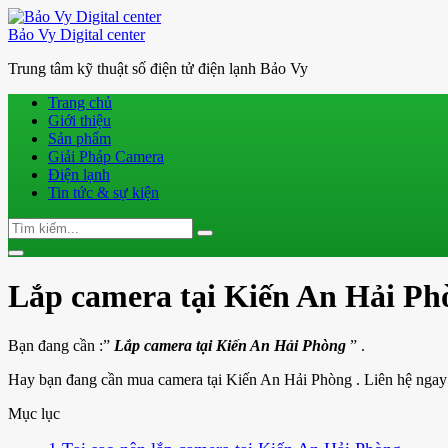
Bảo Vy Digital center
Trung tâm kỹ thuật số điện tử điện lạnh Bảo Vy
Trang chủ
Giới thiệu
Sản phẩm
Giải Pháp Camera
Điện lạnh
Tin tức & sự kiện
Search
Search
for:
Toggle
navigation
Lắp camera tại Kiến An Hải Phò
Bạn đang cần :”
Lắp camera tại Kiến An Hải Phòng
” .
Hay bạn đang cần mua camera tại Kiến An Hải Phòng . Liên hệ ngay ch
Mục lục