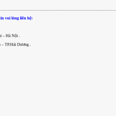
…………………………………………………………………………
n vui lòng liên hệ:
i – Hà Nội .
h – TP.Hải Dương .