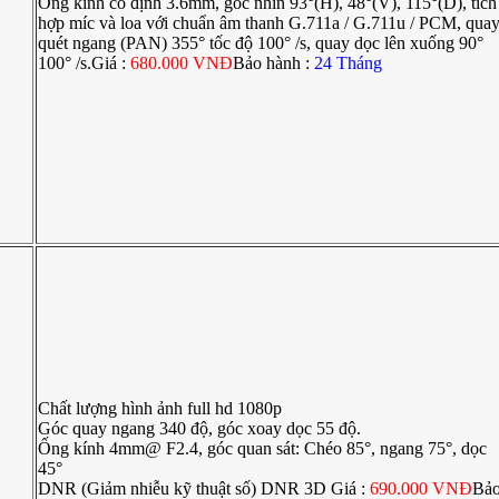
Ống kính cố định 3.6mm, góc nhìn 93°(H), 48°(V), 115°(D), tích
hợp míc và loa với chuẩn âm thanh G.711a / G.711u / PCM, qua
quét ngang (PAN) 355° tốc độ 100° /s, quay dọc lên xuống 90°
100° /s.Giá :
680.000 VNĐ
Bảo hành :
24 Tháng
Chất lượng hình ảnh full hd 1080p
Góc quay ngang 340 độ, góc xoay dọc 55 độ.
Ống kính 4mm@ F2.4, góc quan sát: Chéo 85°, ngang 75°, dọc
45°
DNR (Giảm nhiễu kỹ thuật số) DNR 3D Giá :
690.000 VNĐ
Bả