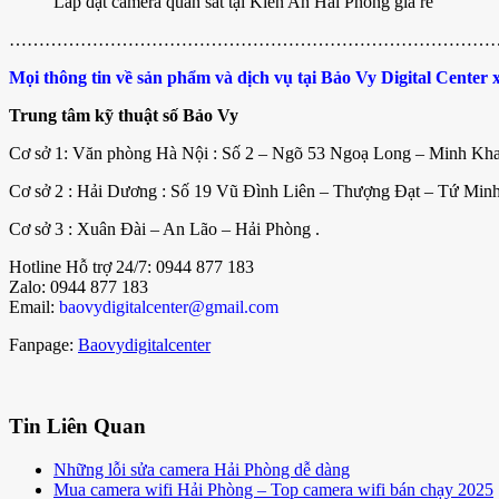
Lắp đặt camera quan sát tại Kiến An Hải Phòng giá rẻ
………………………………………………………………………
Mọi thông tin về sản phẩm và dịch vụ tại Bảo Vy Digital Center xi
Trung tâm kỹ thuật số Bảo Vy
Cơ sở 1: Văn phòng Hà Nội : Số 2 – Ngõ 53 Ngoạ Long – Minh Kha
Cơ sở 2 : Hải Dương : Số 19 Vũ Đình Liên – Thượng Đạt – Tứ Min
Cơ sở 3 : Xuân Đài – An Lão – Hải Phòng .
Hotline Hỗ trợ 24/7: 0944 877 183
Zalo: 0944 877 183
Email:
baovydigitalcenter@gmail.com
Fanpage:
Baovydigitalcenter
Tin Liên Quan
Những lỗi sửa camera Hải Phòng dễ dàng
Mua camera wifi Hải Phòng – Top camera wifi bán chạy 2025