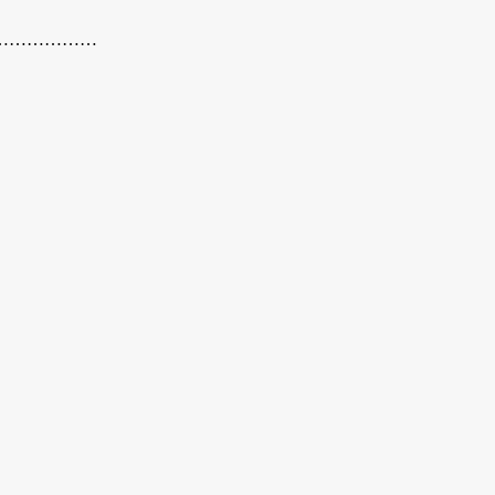
………………