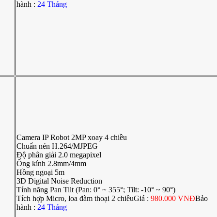
hành :
24 Tháng
Camera IP Robot 2MP xoay 4 chiều
Chuẩn nén H.264/MJPEG
Độ phân giải 2.0 megapixel
Ống kính 2.8mm/4mm
Hồng ngoại 5m
3D Digital Noise Reduction
Tính năng Pan Tilt (Pan: 0° ~ 355°; Tilt: -10° ~ 90°)
Tích hợp Micro, loa đàm thoại 2 chiềuGiá :
980.000 VNĐ
Bảo
hành :
24 Tháng