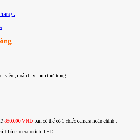
 hàng .
a
hòng
nh viện , quán hay shop thời trang .
 từ
850.000 VNĐ
bạn có thể có 1 chiếc camera hoàn chỉnh .
có 1 bộ camera mới full HD .