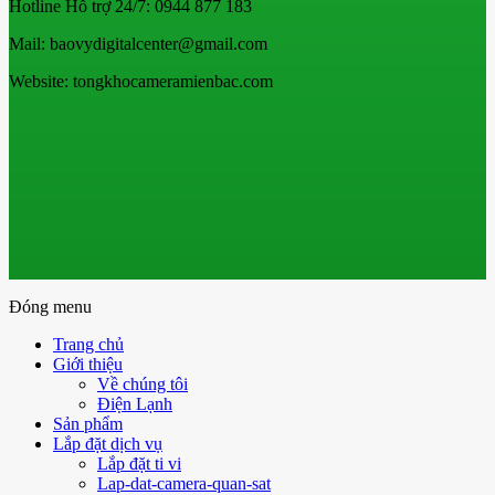
Hotline Hỗ trợ 24/7: 0944 877 183
Mail: baovydigitalcenter@gmail.com
Website: tongkhocameramienbac.com
Đóng menu
Trang chủ
Giới thiệu
Về chúng tôi
Điện Lạnh
Sản phẩm
Lắp đặt dịch vụ
Lắp đặt ti vi
Lap-dat-camera-quan-sat