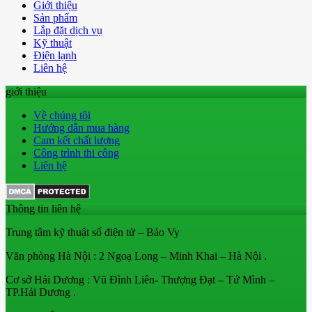
Giới thiệu
Sản phẩm
Lắp đặt dịch vụ
Kỹ thuật
Điện lạnh
Liên hệ
giới thiệu
Về chúng tôi
Hướng dẫn mua hàng
Cam kết chất lượng
Công trình thi công
Liên hệ
Thông tin liên hệ
Trung tâm kỹ thuật số điện tử – Bảo Vy
Văn phòng Hà Nội : 2 Ngoạ Long – Minh Khai – Hà Nội .
Cơ sở Hải Dương : Vũ Đình Liên- Thượng Đạt – Tứ Mình –
TP.Hải Dương .