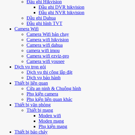
Đầu ghi Hikvision
Đầu ghi DVR hikvision
Đầu ghi NVR hikvision
Đầu ghi Dahua
Đầu ghi hình TVT
Camera Wifi
Camera Wifi bán chạy
Camera wifi hikvision
Camera wifi dahua
camera wifi imou
Camera wifi ezviz-pro
Camera wifi yousee
Dịch vụ trọn gói
Dịch vụ thi công lắp đặt
Dịch vụ bảo hành
Thiết bị liên quan
Cửa an ninh & Chuông hình
Phụ kiện camera
Phụ kiện liên quan khác
Thiết bị văn phòng
Thiết bị mạng
Moden wifi
Moden mạng
Phụ kiện mạng
Thiết bị báo cháy