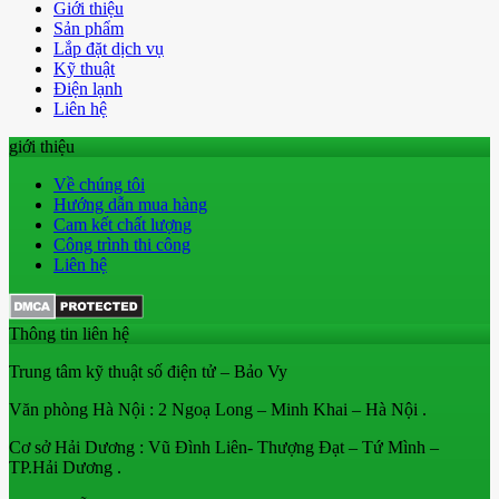
Giới thiệu
Sản phẩm
Lắp đặt dịch vụ
Kỹ thuật
Điện lạnh
Liên hệ
giới thiệu
Về chúng tôi
Hướng dẫn mua hàng
Cam kết chất lượng
Công trình thi công
Liên hệ
Thông tin liên hệ
Trung tâm kỹ thuật số điện tử – Bảo Vy
Văn phòng Hà Nội : 2 Ngoạ Long – Minh Khai – Hà Nội .
Cơ sở Hải Dương : Vũ Đình Liên- Thượng Đạt – Tứ Mình –
TP.Hải Dương .