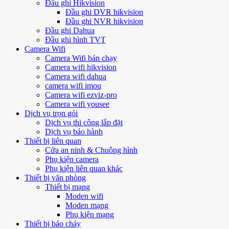
Đầu ghi Hikvision
Đầu ghi DVR hikvision
Đầu ghi NVR hikvision
Đầu ghi Dahua
Đầu ghi hình TVT
Camera Wifi
Camera Wifi bán chạy
Camera wifi hikvision
Camera wifi dahua
camera wifi imou
Camera wifi ezviz-pro
Camera wifi yousee
Dịch vụ trọn gói
Dịch vụ thi công lắp đặt
Dịch vụ bảo hành
Thiết bị liên quan
Cửa an ninh & Chuông hình
Phụ kiện camera
Phụ kiện liên quan khác
Thiết bị văn phòng
Thiết bị mạng
Moden wifi
Moden mạng
Phụ kiện mạng
Thiết bị báo cháy