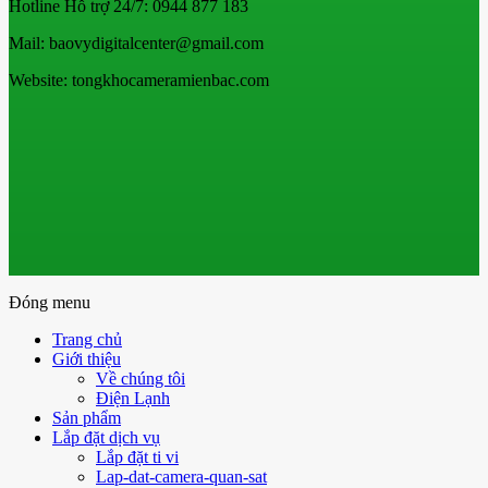
Hotline Hỗ trợ 24/7: 0944 877 183
Mail: baovydigitalcenter@gmail.com
Website: tongkhocameramienbac.com
Đóng menu
Trang chủ
Giới thiệu
Về chúng tôi
Điện Lạnh
Sản phẩm
Lắp đặt dịch vụ
Lắp đặt ti vi
Lap-dat-camera-quan-sat