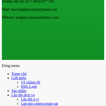
Hotline Hỗ trợ 24/7: 0944 877 183
Mail: baovydigitalcenter@gmail.com
Website: tongkhocameramienbac.com
Đóng menu
Trang chủ
Giới thiệu
Về chúng tôi
Điện Lạnh
Sản phẩm
Lắp đặt dịch vụ
Lắp đặt ti vi
Lap-dat-camera-quan-sat