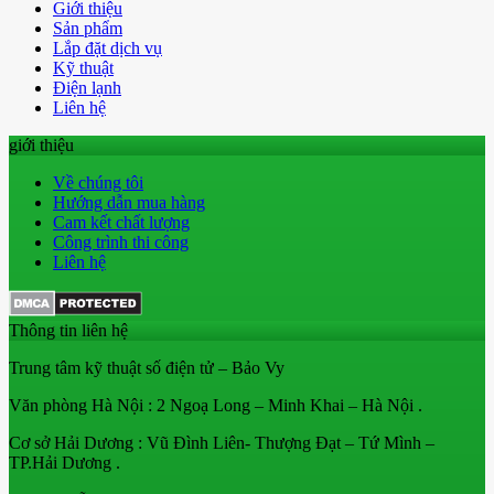
Giới thiệu
Sản phẩm
Lắp đặt dịch vụ
Kỹ thuật
Điện lạnh
Liên hệ
giới thiệu
Về chúng tôi
Hướng dẫn mua hàng
Cam kết chất lượng
Công trình thi công
Liên hệ
Thông tin liên hệ
Trung tâm kỹ thuật số điện tử – Bảo Vy
Văn phòng Hà Nội : 2 Ngoạ Long – Minh Khai – Hà Nội .
Cơ sở Hải Dương : Vũ Đình Liên- Thượng Đạt – Tứ Mình –
TP.Hải Dương .