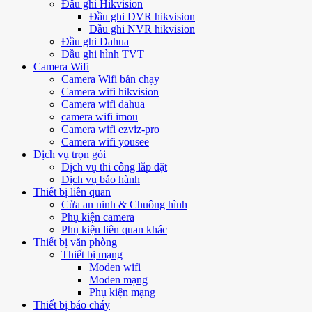
Đầu ghi Hikvision
Đầu ghi DVR hikvision
Đầu ghi NVR hikvision
Đầu ghi Dahua
Đầu ghi hình TVT
Camera Wifi
Camera Wifi bán chạy
Camera wifi hikvision
Camera wifi dahua
camera wifi imou
Camera wifi ezviz-pro
Camera wifi yousee
Dịch vụ trọn gói
Dịch vụ thi công lắp đặt
Dịch vụ bảo hành
Thiết bị liên quan
Cửa an ninh & Chuông hình
Phụ kiện camera
Phụ kiện liên quan khác
Thiết bị văn phòng
Thiết bị mạng
Moden wifi
Moden mạng
Phụ kiện mạng
Thiết bị báo cháy