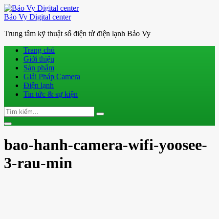
Bảo Vy Digital center
Trung tâm kỹ thuật số điện tử điện lạnh Bảo Vy
Trang chủ
Giới thiệu
Sản phẩm
Giải Pháp Camera
Điện lạnh
Tin tức & sự kiện
Search
Search
for:
Toggle
navigation
bao-hanh-camera-wifi-yoosee-
3-rau-min