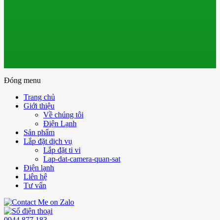
Đóng menu
Trang chủ
Giới thiệu
Về chúng tôi
Điện Lạnh
Sản phẩm
Lắp đặt dịch vụ
Lắp đặt ti vi
Lap-dat-camera-quan-sat
Điện lạnh
Liên hệ
Tư vấn
0944 877 183