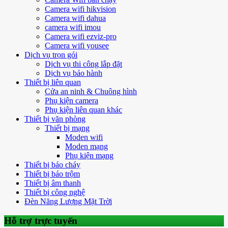
Camera wifi hikvision
Camera wifi dahua
camera wifi imou
Camera wifi ezviz-pro
Camera wifi yousee
Dịch vụ trọn gói
Dịch vụ thi công lắp đặt
Dịch vụ bảo hành
Thiết bị liên quan
Cửa an ninh & Chuông hình
Phụ kiện camera
Phụ kiện liên quan khác
Thiết bị văn phòng
Thiết bị mạng
Moden wifi
Moden mạng
Phụ kiện mạng
Thiết bị báo cháy
Thiết bị báo trộm
Thiết bị âm thanh
Thiết bị công nghệ
Đèn Năng Lượng Mặt Trời
Hỗ trợ trực tuyến